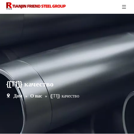
{[T1]} качество
»
»
{[T1]} качество
Дом
О нас