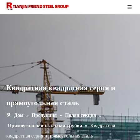
Квадратная квадратная серия и
прямоугольная сталь
»
»
»
Дом
Продукция
Полая секция
»
Квадратная
Прямоугольная стальная трубка
квадратная серия и прямоугольная сталь