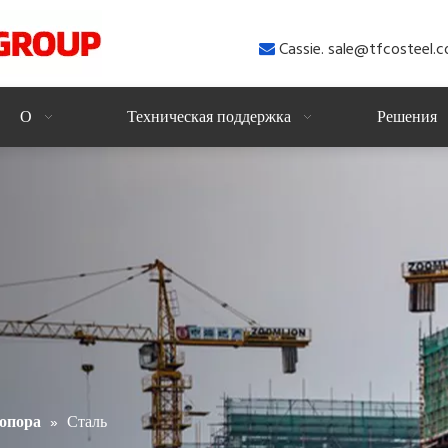
Cassie. sale@tfcosteel

О
Техническая поддержка
Решения
»
Сталь
 опора